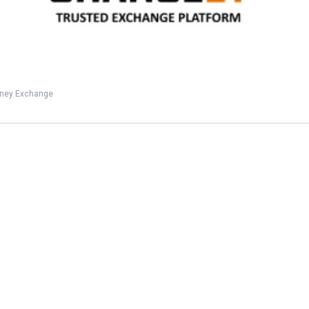
9
Views
0
Votes
EDUCATION
by
zyzouu TN
about a month ago
oney Exchange
الهاكر الذي حكم الدارك ويب… وسقط
بسبب غلطة مستحيلة!
4
Views
0
Votes
CULTURE
by
Dali 3arab
2 months ago