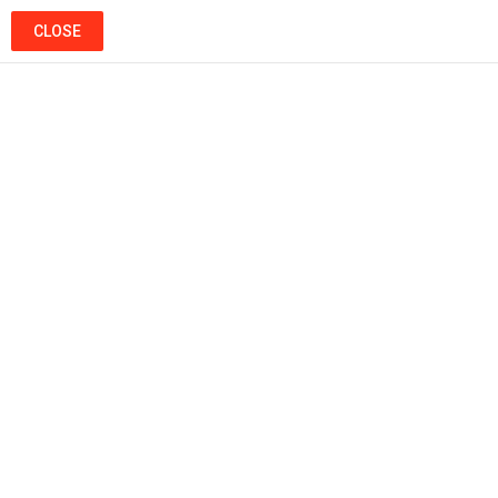
CLOSE
Ads
Menu
Popular
Hot
Trending