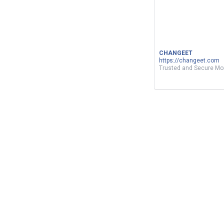
by
Rachedakermi
16 days ago
CHANGEET
https://changeet.com
Trusted and Secure M
الدحيح | غسيل الأموال.. سرطان يفتك
باقتصاد العالم
5
Views
0
Votes
SOCIETY
by
Khalil Lakhel
about a month ago