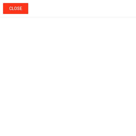
CLOSE
Ads
Menu
Popular
Hot
Trending