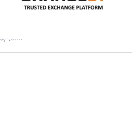
oney Exchange
الهاكر الذي حكم الدارك ويب… وسقط
بسبب غلطة مستحيلة!
4
Views
0
Votes
CULTURE
by
Dali 3arab
2 months ago