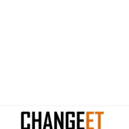
خرافات النجاة التي قد تقتلك بدلًا من
إنقاذك
9
Views
0
Votes
EDUCATION
by
zyzouu TN
about a month ago