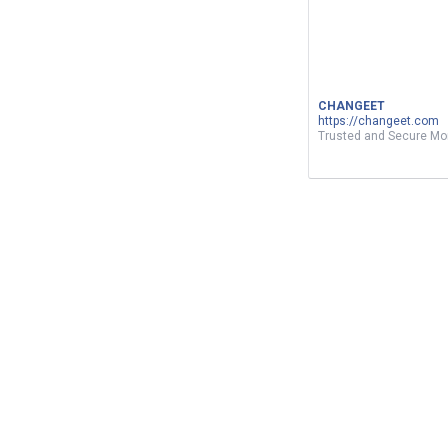
CHANGEET
https://changeet.com
Trusted and Secure M
الدحيح | غسيل الأموال.. سرطان يفتك
باقتصاد العالم
5
Views
0
Votes
SOCIETY
by
Khalil Lakhel
about a month ago