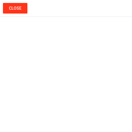
SEARCH
LOGIN
CLOSE
Menu
Ads
Popular
Hot
Trending
CINEMA
بذكاء وتخطيط محكم.. نفذوا أضخم